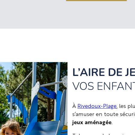
L’AIRE DE J
VOS ENFAN
À
Rivedoux-Plage
, les p
s’amuser en toute sécur
jeux aménagée
.