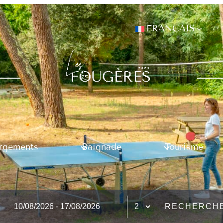
FRANÇAIS
rgements
Baignade
Tourisme
RECHERCH